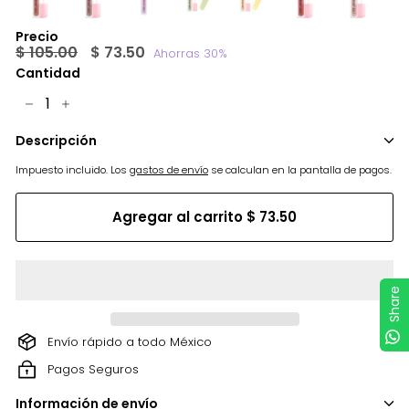
Precio
Precio
$
Precio
$
$ 105.00
$ 73.50
Ahorras 30%
habitual
de
105.00
73.50
Cantidad
oferta
−
+
Descripción
Impuesto incluido. Los
gastos de envío
se calculan en la pantalla de pagos.
Agregar al carrito
$ 73.50
Share
Envío rápido a todo México
Pagos Seguros
Información de envío