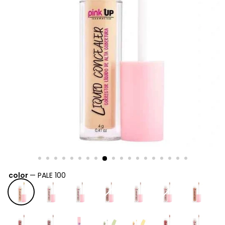
color
—
PALE 100